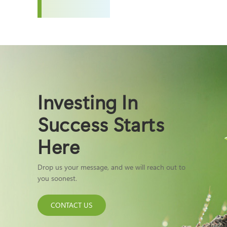
Investing In
Success Starts
Here
Drop us your message, and we will reach out to
you soonest.
CONTACT US