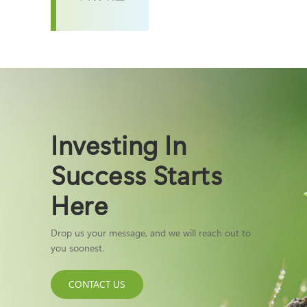
Investing In
Success Starts
Here
Drop us your message, and we will reach out to
you soonest.
CONTACT US