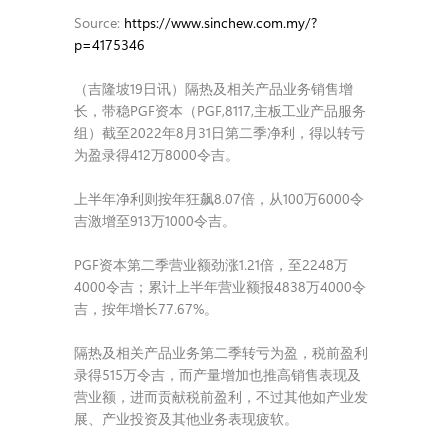
Source:
https://www.sinchew.com.my/?
p=4175346
（吉隆坡19日讯）隔热及相关产品业务销售增
长，带稳PGF资本（PGF,8117,主板工业产品服务
组）截至2022年8月31日第二季净利，得以转亏
为盈录得412万8000令吉。
上半年净利则按年狂飙8.07倍，从100万6000令
吉激增至913万1000令吉。
PGF资本第二季营业额劲涨1.21倍，至2248万
4000令吉；累计上半年营业额报4838万4000令
吉，按年增长77.67%。
隔热及相关产品业务第二季转亏为盈，税前盈利
录得515万令吉，而产量增加也推高销售表现及
营业额，进而贡献税前盈利，不过其他如产业发
展、产业投资及其他业务表现疲软。