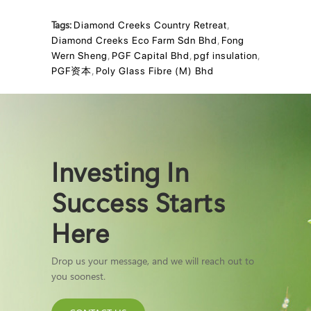
Tags:
Diamond Creeks Country Retreat
,
Diamond Creeks Eco Farm Sdn Bhd
,
Fong
Wern Sheng
,
PGF Capital Bhd
,
pgf insulation
,
PGF资本
,
Poly Glass Fibre (M) Bhd
Investing In
Success Starts
Here
Drop us your message, and we will reach out to
you soonest.