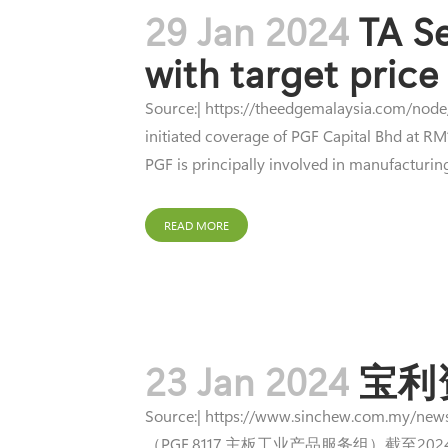
29 Jan 2024
TA Se
with target price
Source:| https://theedgemalaysia.com/n
initiated coverage of PGF Capital Bhd at RM
PGF is principally involved in manufacturing
READ MORE
23 Jan 2024
宝利
Source:| https://www.sinchew.
（PGF,8117,主板工业产品服务组）截至20