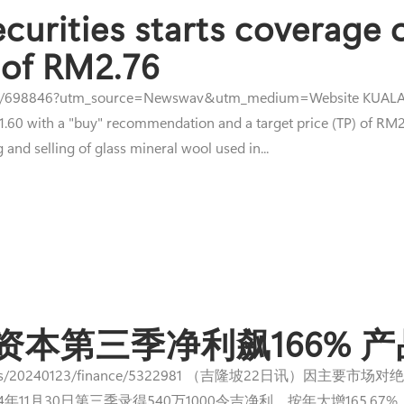
curities starts coverage 
 of RM2.76
ode/698846?utm_source=Newswav&utm_medium=Website KUALA LU
1.60 with a "buy" recommendation and a target price (TP) of RM2
 and selling of glass mineral wool used in...
资本第三季净利飙166% 
com.my/news/20240123/finance/5322981 （吉隆坡22日
24年11月30日第三季录得540万1000令吉净利，按年大增165.6