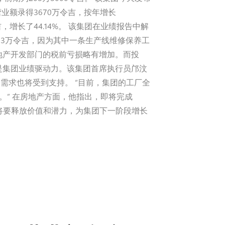
季营业额录得3670万令吉，按年增长
令吉，增长了44.14%。 该集团在业绩报告中解
3633万令吉，因为其中一条生产线维修保养工
地产开发部门的税前亏损略有增加。而投
是集团业绩驱动力。该集团首席执行员邝汶
需求也将受到支持。 “目前，集团的工厂全
。” 在房地产方面，他指出，即将完成
汽车谷，将要释放价值和潜力，为集团下一阶段增长