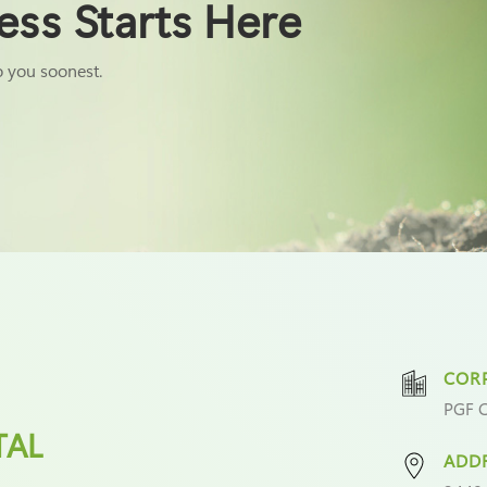
ess Starts Here
o you soonest.
CORP
PGF C
TAL
ADD