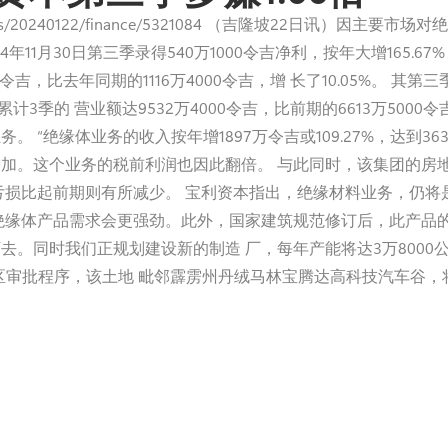
com.my/news/20240122/finance/5321084 （吉隆坡22日
024年11月30日第三季录得540万1000令吉净利，按年大增165.6
令吉，比去年同期的1116万4000令吉，增 长了10.05%。 其
吉。累计3季的 营业额达9532万4000令吉，比前期的6613万500
 “绝缘体业务的收入按年增1897万令吉或109.27%，达到3
加。这个业务的税前利润也因此翻倍。 与此同时，该集团的房
亏损比起前期则有所减少。 宝利资本指出，绝缘材料业务，仍将
绝缘体产品需求会更强劲。此外，国家建筑规范修订后，此产品的需
。同时我们正规划建设新的制造 厂，每年产能将达3万8000公
Retreat在重新分区审批程序，该土地 毗邻霹雳州丹绒马林宝腾达高科