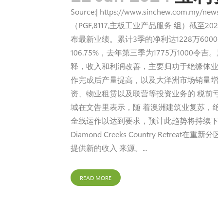
Source:| https://www.sinchew.
（PGF,8117,主板工业产品服务 组）截至2
布最新业绩。累计3季的净利达1228万6000
106.75%，去年第三季为1775万1000令
释，收入和利润改善，主要归功于绝缘体业务。
作完成后产量提高，以及大洋洲市场销量增
资、物业租赁以及联营等投资业务的 税前
城在文告里表示，随 着澳洲建筑业复苏，
全线运作以达到要求，预计此趋势将持续下去
Diamond Creeks Country 
提供新的收入 来源。...
READ MORE