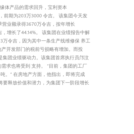
讯）因主要市场对绝缘体产品的需求回升，宝利资本
7%，前期为203万3000 令吉。 该集团今天发
第三季营业额录得3670万令吉，按年增长
0令吉，增长了44.14%。 该集团在业绩报告中解
633万令吉，因为其中一条生产线维修保 养工
地产开发部门的税前亏损略有增加。而投
是集团业绩驱动力。该集团首席执行员邝汶
求也将受到 支持。 “目前，集团的工厂
吨。” 在房地产方面，他指出，即将完成
技汽车谷，将要释放价值和潜力，为集团下一阶段增长