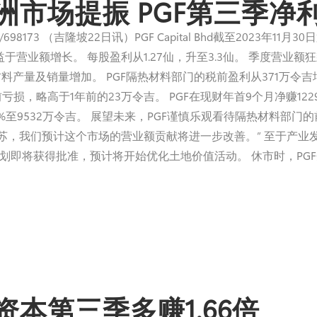
洲市场提振 PGF第三季净
ia.com/node/698173 （吉隆坡22日讯）PGF Capital Bhd截至2
于营业额增长。 每股盈利从1.27仙，升至3.3仙。 季度营业额狂飙
料产量及销量增加。 PGF隔热材料部门的税前盈利从371万令吉
，略高于1年前的23万令吉。 PGF在现财年首9个月净赚1229
4.12%至9532万令吉。 展望未来，PGF谨慎乐观看待隔热材料
我们预计这个市场的营业额贡献将进一步改善。” 至于产业发展业务，
分区计划即将获得批准，预计将开始优化土地价值活动。 休市时，PGF企于
资本第三季多赚1.66倍