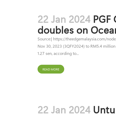
22 Jan 2024
PGF 
doubles on Ocea
Source:| https://theedgemalaysia.com/node/
Nov 30, 2023 (3QFY2024) to RM5.4 million f
1.27 sen, according to...
READ MORE
22 Jan 2024
Untu