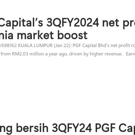
Capital’s 3QFY2024 net pr
nia market boost
698162 KUALA LUMPUR (Jan 22): PGF Capital Bhd's net profit ros
rom RM2.03 million a year ago, driven by higher revenue. Earni
ng bersih 3QFY24 PGF Cap