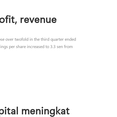
ofit, revenue
e over twofold in the third quarter ended
ngs per share increased to 3.3 sen from
ital meningkat