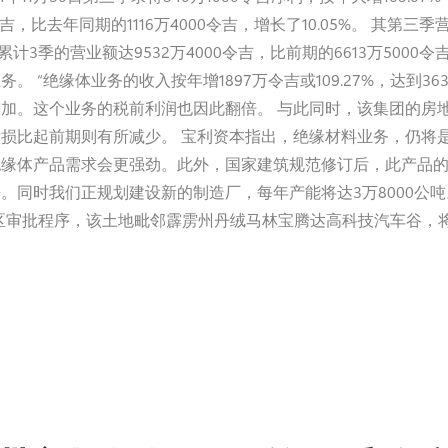
吉，比去年同期的1116万4000令吉，增长了10.05%。 其第三
吉。累计3季的营业额达9532万4000令吉，比前期的6613万5000
 “绝缘体业务的收入按年增1897万令吉或109.27%，达到
加。这个业务的税前利润也因此翻倍。 与此同时，该集团的房
损比起前期则有所减少。 宝利资本指出，绝缘材料业务，仍将
缘体产品需求会更强劲。此外，国家建筑规范修订后，此产品的
同时我们正规划建设新的制造厂，每年产能将达3万8000公吨
Retreat在重新分区审批程序，该土地毗邻霹雳州丹绒马林宝腾达高科技