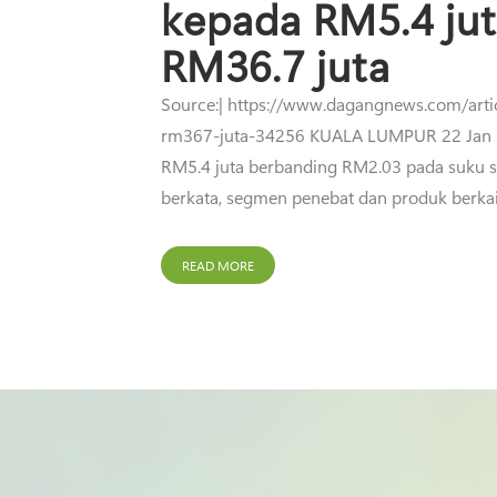
kepada RM5.4 jut
RM36.7 juta
Source:| https://www.dagangnews.com/arti
rm367-juta-34256 KUALA LUMPUR 22 Jan - 
RM5.4 juta berbanding RM2.03 pada suku s
berkata, segmen penebat dan produk berk
READ MORE