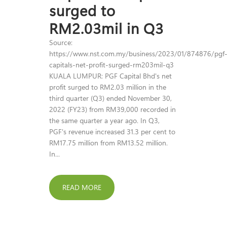
surged to
RM2.03mil in Q3
Source:
https://www.nst.com.my/business/2023/01/874876/pgf
capitals-net-profit-surged-rm203mil-q3
KUALA LUMPUR: PGF Capital Bhd's net
profit surged to RM2.03 million in the
third quarter (Q3) ended November 30,
2022 (FY23) from RM39,000 recorded in
the same quarter a year ago. In Q3,
PGF's revenue increased 31.3 per cent to
RM17.75 million from RM13.52 million.
In...
READ MORE