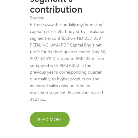
contribution
Source:
https://www.thesundaily.my/home/pgf-
capital-q3-results-buoyed-by-insulation-
segment-s-contribution-ND10571059
PETALING JAYA: PGF Capital Bhd’s net
profit for its third quarter ended Nov 30,
2022 (Q3’22) surged to RM2.03 million
compared with RM39,000 in the
previous year’s corresponding quarter,
due mainly to higher production and
increased sales revenue from its
insulation segment. Revenue increased
31.27%...
READ MORE