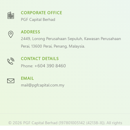
CORPORATE OFFICE
PGF Capital Berhad
ADDRESS
2449, Lorong Perusahaan Sepuluh, Kawasan Perusahaan
Perai, 13600 Perai, Penang, Malaysia.
CONTACT DETAILS
+604 390 8460
Phone:
EMAIL
mail@pgfcapital.com.my
©
2026 PGF Capital Berhad (197801005142 (42138-X)). All rights
reserved. Web designed by
VeecoTech
.