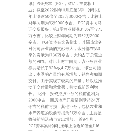
讯）PGF资本（PGF，8117，主要板工
业）截至2022财年11月底第3季，净利按
年上涨逾50倍至203万3000令吉，比较上
财年同期为3万9000令吉。 PGF资本向马
证交所报备，第3季营业额涨31.3%至1775
万令吉，比较上财年同期为1352万2000
令吉。 PGF资本在文告指出，其隔热业务
对公司营业额的贡献最大，该分部在第3
季的贡献为1736万令吉，大约占了总营业
额的98%。对比上财年同期，该业务营业
额共增长了32%或417万令吉。 该公司指
出，本季的产量均有所增加，销售亦如期
交付。由于实现了较高的产量，所以也推
动了交付量和营业额，带动税前盈利增
长。 此外，投资控股业务的税前盈利为
2000令吉，而房地产开发部则录得24万
令吉的税前亏损，其他业务，包括农业和
水产养殖的税前亏损为51万令吉，主要是
收获前的活动与支出增加。 首9个月，
PGF资本累计净利按年上涨近10倍至1116